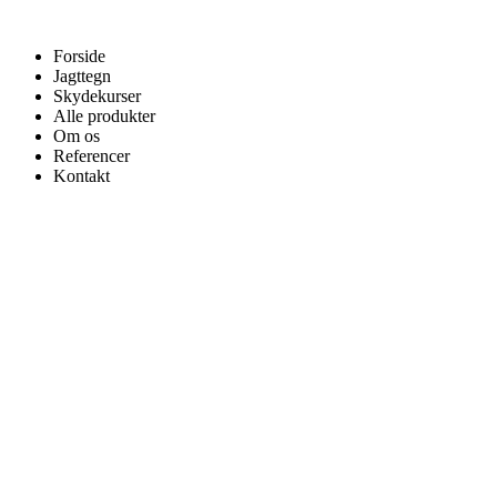
Videre
til
Forside
indhold
Jagttegn
Skydekurser
Alle produkter
Om os
Referencer
Kontakt